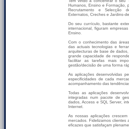
Tem vindo a concentrar o seu "
Humanos, Ensino e Formação, p
Recrutamento e Selecção de 
Externatos, Creches e Jardins-de
Do seu currículo, bastante ext
internacional, figuram empres
Ensino.
Com o conhecimento das áreas 
das actuais tecnologias e fer
arquitecturas de base de dados,
grande capacidade de responde
facilitar as tarefas mais imp
gestão/decisão de uma forma rápi
As aplicações desenvolvidas p
especificidades de cada merc
acompanhamento das tendências 
Todas as aplicações desenvol
integradas num pacote de ge
dados, Access e SQL Server, int
Internet.
As nossas aplicações crescem 
mercados. Fidelizamos clientes
eficazes que satisfaçam plename