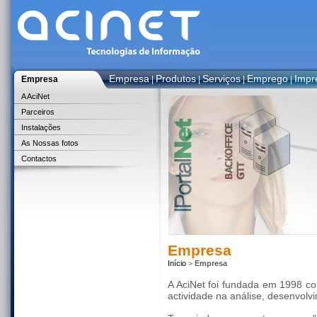
Empresa
Produtos
Serviços
Emprego
Impr
Empresa
|
|
|
|
A AciNet
Parceiros
Instalações
As Nossas fotos
Contactos
Empresa
Início
>
Empresa
A AciNet foi fundada em 1998 c
actividade na análise, desenvolv