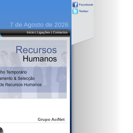
Facebook
Twitter
7 de Agosto de 2026
Início
|
Ligações
|
Contactos
Grupo AciNet