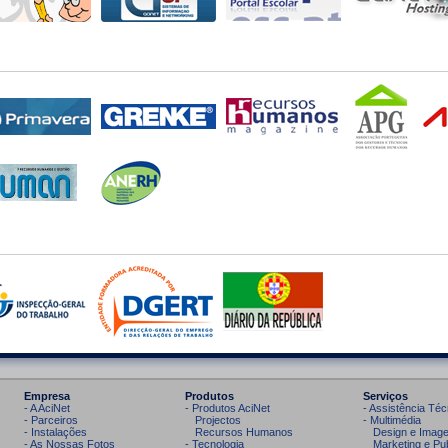
Empresa
Produtos
Serviços
- A AciNet
- Produtos AciNet
- Assistência Téc
- Parceiros
Projectos
- Multimédia
- Instalações
Recursos Humanos
Design e Imag
- As Nossas Fotos
- Tecnologia
Marketing e Pub