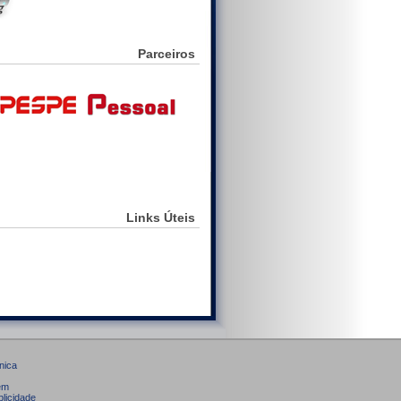
Parceiros
Links Úteis
nica
em
licidade