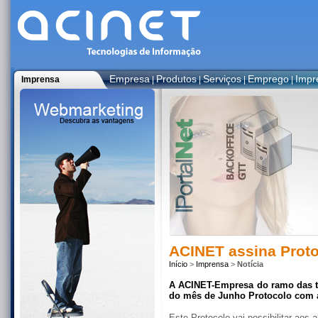
Empresa
Produtos
Serviços
Emprego
Impr
Imprensa
|
|
|
|
ACINET assina Prot
Início
>
Imprensa
>
Notícia
A ACINET-Empresa do ramo das te
do mês de Junho Protocolo com a
Este Protocolo vai possibilitar aos